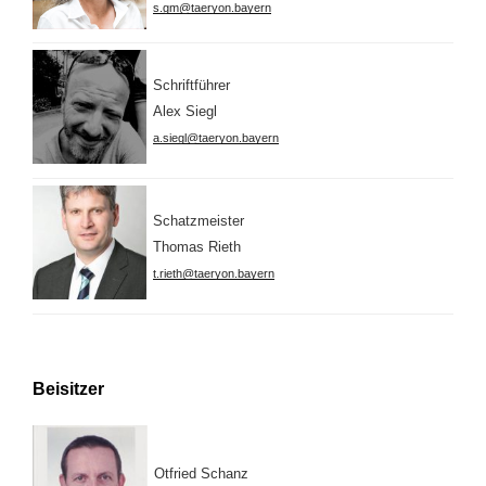
s.gm@taeryon.bayern
Schriftführer
Alex Siegl
a.siegl@taeryon.bayern
Schatzmeister
Thomas Rieth
t.rieth@taeryon.bayern
Beisitzer
Otfried Schanz