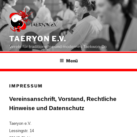
Zum
Inhalt
springen
TAERYON E.V.
Verein für traditionelles und modernes Taekwon-Do
Menü
IMPRESSUM
Vereinsanschrift, Vorstand, Rechtliche
Hinweise und Datenschutz
Taeryon e.V.
Lessingstr. 14