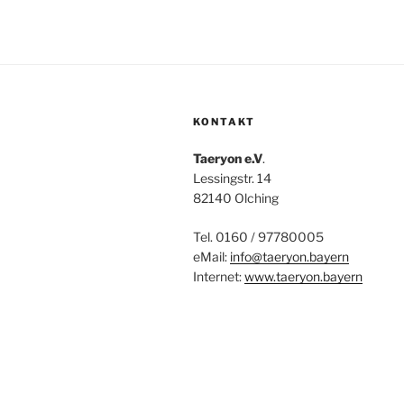
KONTAKT
Taeryon e.V
.
Lessingstr. 14
82140 Olching
Tel. 0160 / 97780005
eMail:
info@taeryon.bayern
Internet:
www.taeryon.bayern