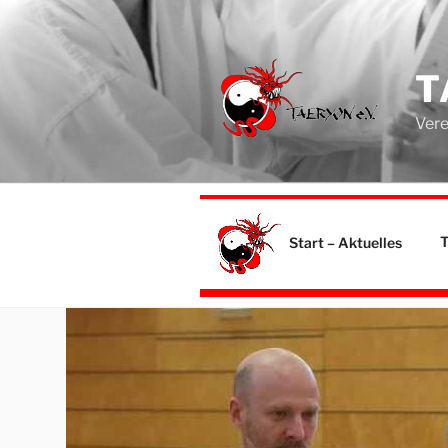
Zum
Inhalt
springen
T
Vere
Start – Aktuelles
T